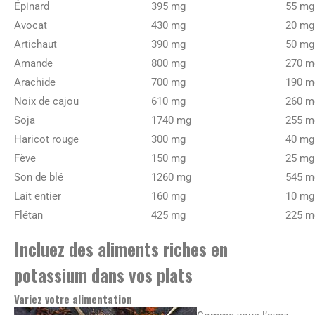
Épinard
395 mg
55 mg
Avocat
430 mg
20 mg
Artichaut
390 mg
50 mg
Amande
800 mg
270 m
Arachide
700 mg
190 m
Noix de cajou
610 mg
260 m
Soja
1740 mg
255 m
Haricot rouge
300 mg
40 mg
Fève
150 mg
25 mg
Son de blé
1260 mg
545 m
Lait entier
160 mg
10 mg
Flétan
425 mg
225 m
Incluez des aliments riches en
potassium dans vos plats
Variez votre alimentation