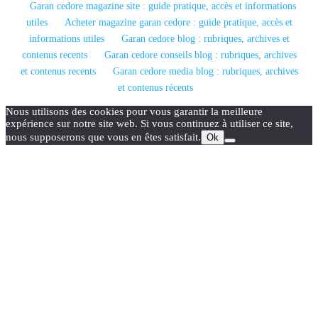
Garan cedore magazine site : guide pratique, accès et informations
utiles
Acheter magazine garan cedore : guide pratique, accès et
informations utiles
Garan cedore blog : rubriques, archives et
contenus recents
Garan cedore conseils blog : rubriques, archives
et contenus recents
Garan cedore media blog : rubriques, archives
et contenus récents
Nous utilisons des cookies pour vous garantir la meilleure
expérience sur notre site web. Si vous continuez à utiliser ce site,
nous supposerons que vous en êtes satisfait.
Ok