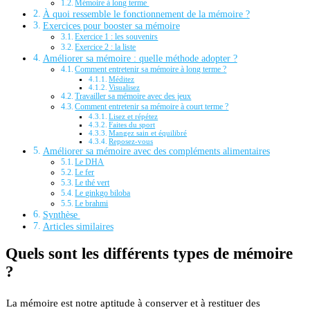
Mémoire à long terme
À quoi ressemble le fonctionnement de la mémoire ?
Exercices pour booster sa mémoire
Exercice 1 : les souvenirs
Exercice 2 : la liste
Améliorer sa mémoire : quelle méthode adopter ?
Comment entretenir sa mémoire à long terme ?
Méditez
Visualisez
Travailler sa mémoire avec des jeux
Comment entretenir sa mémoire à court terme ?
Lisez et répétez
Faites du sport
Mangez sain et équilibré
Reposez-vous
Améliorer sa mémoire avec des compléments alimentaires
Le DHA
Le fer
Le thé vert
Le ginkgo biloba
Le brahmi
Synthèse
Articles similaires
Quels sont les différents types de mémoire
?
La mémoire est notre aptitude à conserver et à restituer des