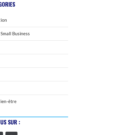
GORIES
tion
 Small Business
ien-être
US SUR :