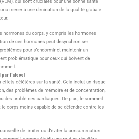
REM), qui sont cruciales pour une bonne santé
onc mener à une diminution de la qualité globale
eur.
les hormones du corps, y compris les hormones
ation de ces hormones peut désynchroniser
s problèmes pour s’endormir et maintenir un
ment problématique pour ceux qui boivent de
sommeil.
par l’alcool
effets délétères sur la santé. Cela inclut un risque
on, des problèmes de mémoire et de concentration,
 ou des problèmes cardiaques. De plus, le sommeil
t le corps moins capable de se défendre contre les
 conseillé de limiter ou d’éviter la consommation
e sommeil, comme établir une routine régulière,