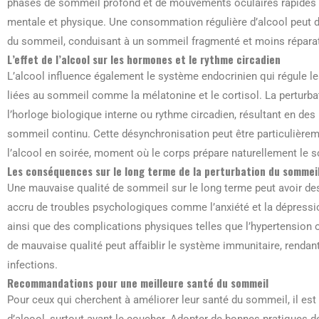
phases de sommeil profond et de mouvements oculaires rapides (
mentale et physique. Une consommation régulière d’alcool peut d
du sommeil, conduisant à un sommeil fragmenté et moins réparat
L’effet de l’alcool sur les hormones et le rythme circadien
L’alcool influence également le système endocrinien qui régule 
liées au sommeil comme la mélatonine et le cortisol. La perturb
l’horloge biologique interne ou rythme circadien, résultant en de
sommeil continu. Cette désynchronisation peut être particulière
l’alcool en soirée, moment où le corps prépare naturellement le 
Les conséquences sur le long terme de la perturbation du sommeil 
Une mauvaise qualité de sommeil sur le long terme peut avoir des 
accru de troubles psychologiques comme l’anxiété et la dépressi
ainsi que des complications physiques telles que l’hypertension
de mauvaise qualité peut affaiblir le système immunitaire, rendan
infections.
Recommandations pour une meilleure santé du sommeil
Pour ceux qui cherchent à améliorer leur santé du sommeil, il est
d’alcool, surtout avant le coucher. Adopter de bonnes pratiques d