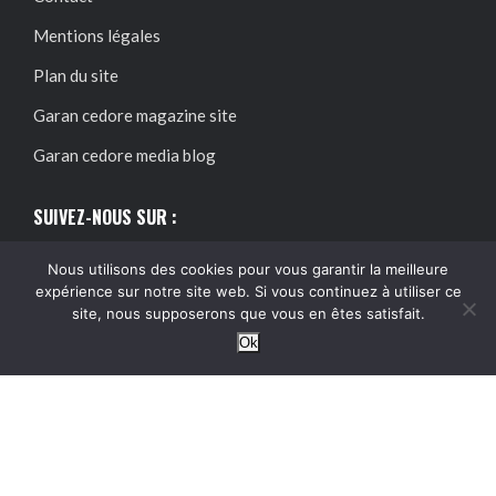
Mentions légales
Plan du site
Garan cedore magazine site
Garan cedore media blog
SUIVEZ-NOUS SUR :
Nous utilisons des cookies pour vous garantir la meilleure
expérience sur notre site web. Si vous continuez à utiliser ce
site, nous supposerons que vous en êtes satisfait.
Ok
@2024 – Tous droits réservés.
Garan Cedore Magazine
Garan cedore magazine site : guide pratique, accès et
informations utiles
Acheter magazine garan cedore : guide
pratique, accès et informations utiles
Garan cedore blog :