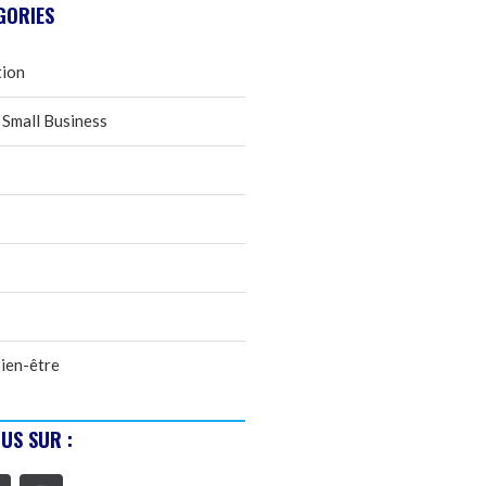
GORIES
tion
 Small Business
ien-être
US SUR :