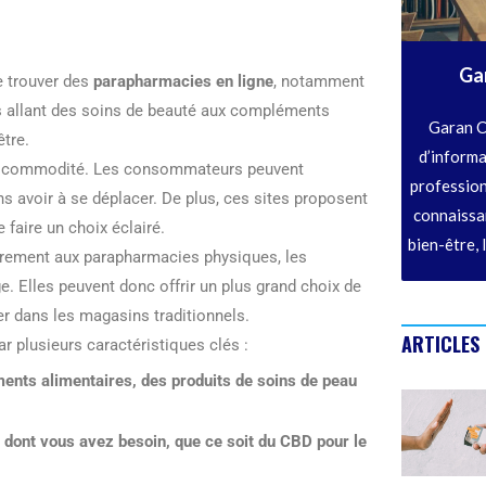
Ga
de trouver des
parapharmacies en ligne
, notamment
s allant des soins de beauté aux compléments
Garan C
être.
d’informa
 la commodité. Les consommateurs peuvent
profession
ns avoir à se déplacer. De plus, ces sites proposent
connaissan
 faire un choix éclairé.
bien-être, 
irement aux parapharmacies physiques, les
e. Elles peuvent donc offrir un plus grand choix de
er dans les magasins traditionnels.
ARTICLES
 plusieurs caractéristiques clés :
ments alimentaires, des produits de soins de peau
 dont vous avez besoin, que ce soit du
CBD
pour le