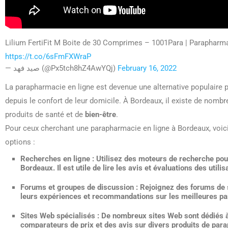
Lilium FertiFit M Boite de 30 Comprimes – 1001Para | Parapharma
https://t.co/6sFmFXWraP
— صيد فهد (@Px5tch8hZ4AwYQj)
February 16, 2022
La parapharmacie en ligne est devenue une alternative populaire 
depuis le confort de leur domicile. À Bordeaux, il existe de nom
produits de santé et de
bien-être
.
Pour ceux cherchant une parapharmacie en ligne à Bordeaux, voici
options :
Recherches en ligne :
Utilisez des moteurs de recherche pou
Bordeaux. Il est utile de lire les avis et évaluations des utili
Forums et groupes de discussion :
Rejoignez des forums de 
leurs expériences et recommandations sur les meilleures pa
Sites Web spécialisés :
De nombreux sites Web sont dédiés à 
comparateurs de prix et des avis sur divers produits de par