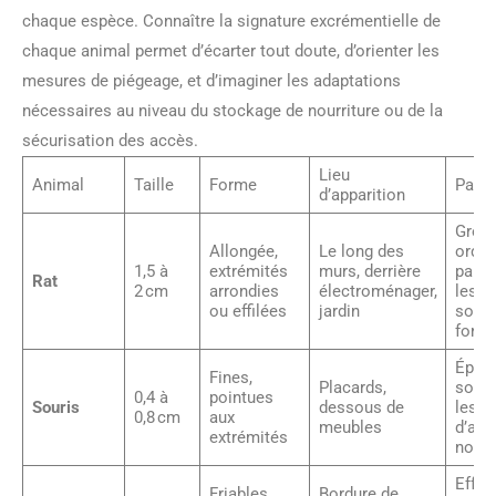
chaque espèce. Connaître la signature excrémentielle de
chaque animal permet d’écarter tout doute, d’orienter les
mesures de piégeage, et d’imaginer les adaptations
nécessaires au niveau du stockage de nourriture ou de la
sécurisation des accès.
Lieu
Animal
Taille
Forme
Parti
d’apparition
Grou
Allongée,
Le long des
ordon
1,5 à
extrémités
murs, derrière
parfo
Rat
2 cm
arrondies
électroménager,
les c
ou effilées
jardin
somb
forte
Éparp
Fines,
Placards,
souve
0,4 à
pointues
Souris
dessous de
les v
0,8 cm
aux
meubles
d’acc
extrémités
nourr
Effrit
Friables,
Bordure de