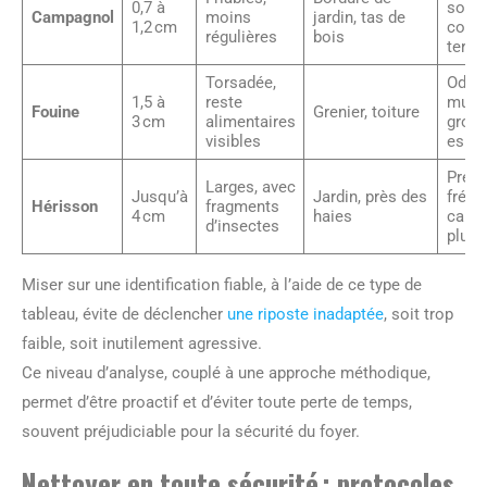
0,7 à
souv
Campagnol
moins
jardin, tas de
1,2 cm
couve
régulières
bois
terre
Torsadée,
Odeu
1,5 à
reste
musq
Fouine
Grenier, toiture
3 cm
alimentaires
group
visibles
espa
Prés
Larges, avec
Jusqu’à
Jardin, près des
fréqu
Hérisson
fragments
4 cm
haies
carap
d’insectes
plum
Miser sur une identification fiable, à l’aide de ce type de
tableau, évite de déclencher
une riposte inadaptée
, soit trop
faible, soit inutilement agressive.
Ce niveau d’analyse, couplé à une approche méthodique,
permet d’être proactif et d’éviter toute perte de temps,
souvent préjudiciable pour la sécurité du foyer.
Nettoyer en toute sécurité : protocoles