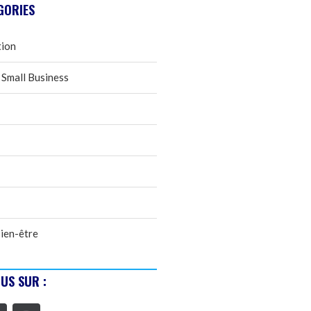
GORIES
tion
 Small Business
ien-être
US SUR :