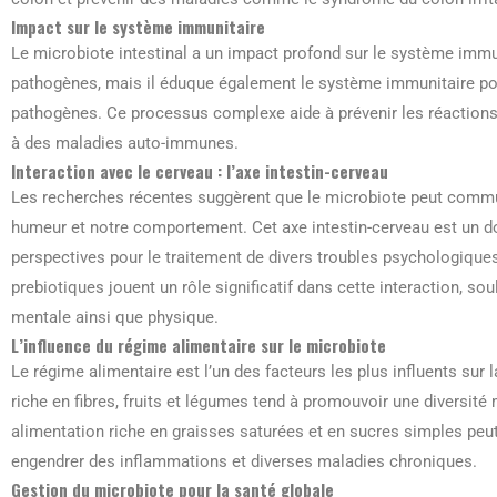
Impact sur le système immunitaire
Le microbiote intestinal a un impact profond sur le système immu
pathogènes, mais il éduque également le système immunitaire pou
pathogènes. Ce processus complexe aide à prévenir les réactions
à des maladies auto-immunes.
Interaction avec le cerveau : l’axe intestin-cerveau
Les recherches récentes suggèrent que le microbiote peut commun
humeur et notre comportement. Cet axe intestin-cerveau est un d
perspectives pour le traitement de divers troubles psychologique
prebiotiques jouent un rôle significatif dans cette interaction, so
mentale ainsi que physique.
L’influence du régime alimentaire sur le microbiote
Le régime alimentaire est l’un des facteurs les plus influents sur
riche en fibres, fruits et légumes tend à promouvoir une diversité
alimentation riche en graisses saturées et en sucres simples peut
engendrer des inflammations et diverses maladies chroniques.
Gestion du microbiote pour la santé globale