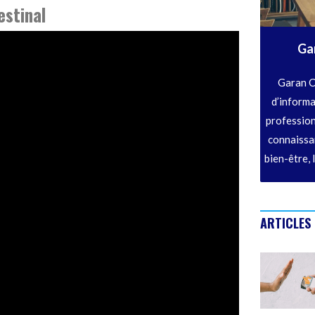
estinal
Ga
Garan C
d’informa
profession
connaissan
bien-être, 
ARTICLES