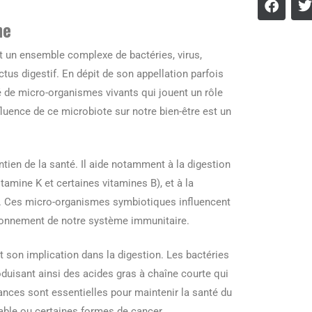
ne
est un ensemble complexe de bactéries, virus,
us digestif. En dépit de son appellation parfois
 de micro-organismes vivants qui jouent un rôle
luence de ce microbiote sur notre bien-être est un
ntien de la santé. Il aide notamment à la digestion
amine K et certaines vitamines B), et à la
. Ces micro-organismes symbiotiques influencent
onnement de notre système immunitaire.
t son implication dans la digestion. Les bactéries
oduisant ainsi des acides gras à chaîne courte qui
ances sont essentielles pour maintenir la santé du
able ou certaines formes de cancer.