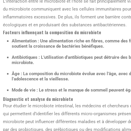
L’interaction entre le microbiote et l’hôte se fait principalement
du microbiote communiquent avec les cellules immunitaires pour m
inflammatoires excessives. De plus, ils forment une barrière con
écologiques et en produisant des substances antibactériennes.
Facteurs influençant la composition du microbiote
Alimentation :
Une alimentation riche en fibres, comme des f
soutient la croissance de bactéries bénéfiques.
Antibiotiques :
L’utilisation d’antibiotiques peut détruire des 
microbiote.
Âge :
La composition du microbiote évolue avec l’âge, avec 
l’adolescence et la vieillesse.
Mode de vie :
Le stress et le manque de sommeil peuvent éga
Diagnostic et analyse du microbiote
Pour étudier le microbiote intestinal, les médecins et chercheur
qui permettent d’identifier les différents micro-organismes prés
microbiote peut influencer différentes maladies et à développer 
par des probiotiques, des prébiotiques ou des modifications alim