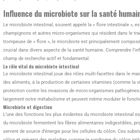
Influence du microbiote sur la santé humai
Le microbiote intestinal, souvent appelé la « flore intestinale », 
champignons et autres micro-organismes qui résident dans le tract
trompeuse de « flore », le microbiote est principalement composé
crucial dans divers aspects de la santé humaine. Comprendre l’inf
champ de recherche actif et fondamental.
Le rôle vital du microbiote intestinal
Le microbiote intestinal joue des rôles multi-facettes dans le mai
des aliments, à la production de certaines vitamines (comme la vit
protection contre les invasions de micro-organismes pathogènes
largement notre métabolisme et peuvent même moduler le foncti
Microbiote et digestion
L’une des fonctions les plus évidentes du microbiote intestinal es
du microbiote fermentent les fibres alimentaires indigestibles, pr
servent de source d’énergie pour les cellules du côlon. Ces subst
côlon et prévenir des maladies comme le syndrome du côlon irrit