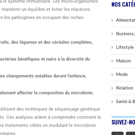
 via le système immunitaire. Les micro-organismes
NOS CATÉ
aintenir un équilibre et éviter les réactions
tre les pathogènes en occupant des niches
Alimenta
Business,
ruits, des légumes et des céréales complètes,
Lifestyle
bactéries bénéfiques et nuire à la diversité du
Maison
Mode
des changements notables durant l’enfance,
Relation
lement affecter la composition du microbiote.
Santé & B
s utilisent des techniques de séquençage génétique
ents. Ces analyses aident à comprendre comment le
SUIVEZ-NO
des traitements ciblés en modulant le microbiote
entaires.