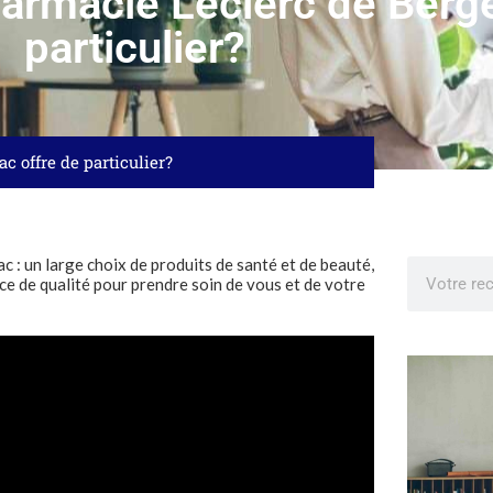
harmacie Leclerc de Berge
particulier?
c offre de particulier?