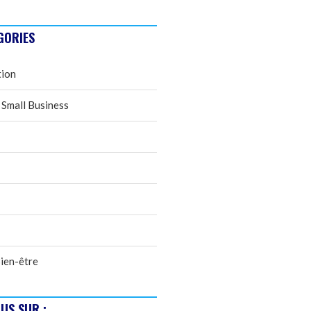
GORIES
tion
 Small Business
ien-être
US SUR :