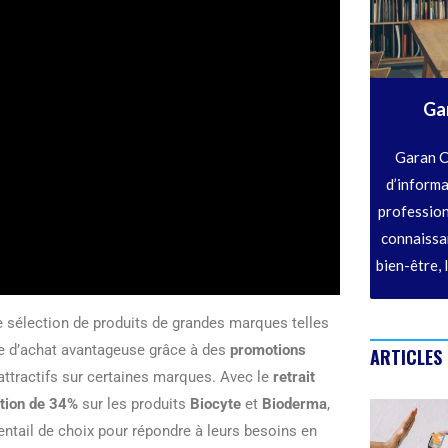
Ga
Garan C
d’informa
profession
connaissan
bien-être, 
e sélection de produits de grandes marques telles
nce d’achat avantageuse grâce à des
promotions
ARTICLES
attractifs sur certaines marques. Avec le
retrait
tion de 34%
sur les produits
Biocyte
et
Bioderma
,
ventail de choix pour répondre à leurs besoins en