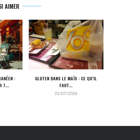
I AIMER
ANÉEN :
GLUTEN DANS LE MAÏS : CE QU’IL
CRÉDIT IMMOBI
 7...
FAUT...
POUR
31/07/2026
2