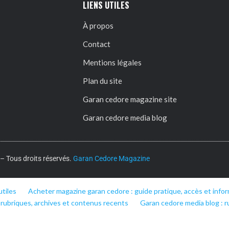
LIENS UTILES
À propos
Contact
Mentions légales
Plan du site
Garan cedore magazine site
Garan cedore media blog
 Tous droits réservés.
Garan Cedore Magazine
utiles
Acheter magazine garan cedore : guide pratique, accès et infor
 rubriques, archives et contenus recents
Garan cedore media blog : r