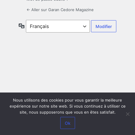
← Aller sur Garan Cedore Magazine
Langue
Nous utilisons des cookies pour vous garantir la meilleure
expérience sur notre site web. Si vous continuez à utiliser ce
site, nous supposerons que vous en êtes satisfait.
Ok