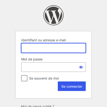
Se
connecter
Identifiant ou adresse e-mail
Mot de passe
Se souvenir de moi
Mot de passe oublié ?