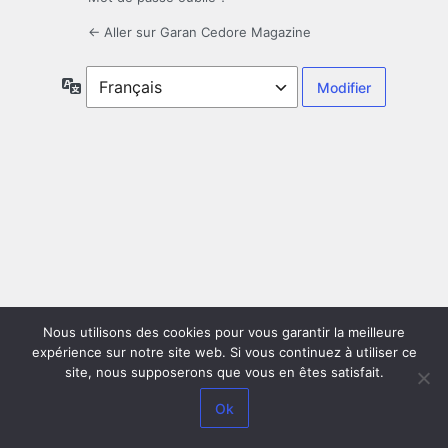
← Aller sur Garan Cedore Magazine
Langue
Nous utilisons des cookies pour vous garantir la meilleure
expérience sur notre site web. Si vous continuez à utiliser ce
site, nous supposerons que vous en êtes satisfait.
Ok