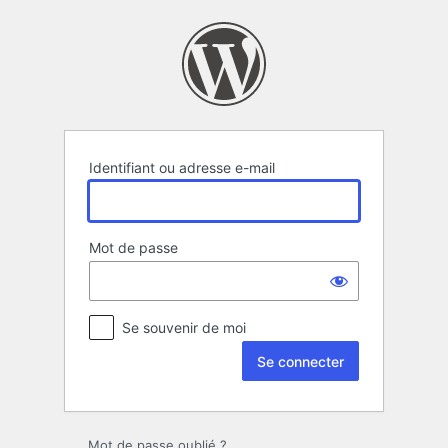
Se
connecter
Identifiant ou adresse e-mail
Mot de passe
Se souvenir de moi
Mot de passe oublié ?