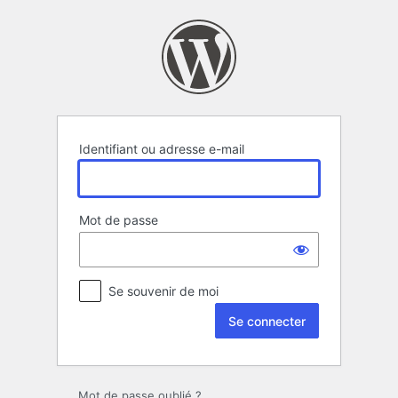
Se
connecter
Identifiant ou adresse e-mail
Mot de passe
Se souvenir de moi
Mot de passe oublié ?