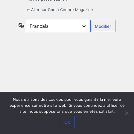
← Aller sur Garan Cedore Magazine
Langue
Nous utilisons des cookies pour vous garantir la meilleure
expérience sur notre site web. Si vous continuez à utiliser ce
site, nous supposerons que vous en êtes satisfait.
Ok