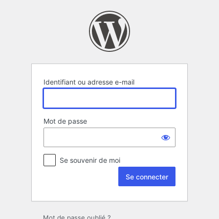
Se
connecter
Identifiant ou adresse e-mail
Mot de passe
Se souvenir de moi
Mot de passe oublié ?