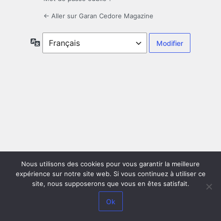
← Aller sur Garan Cedore Magazine
Langue
Nous utilisons des cookies pour vous garantir la meilleure
expérience sur notre site web. Si vous continuez à utiliser ce
site, nous supposerons que vous en êtes satisfait.
Ok