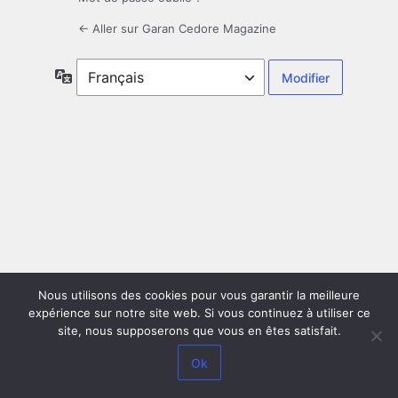
← Aller sur Garan Cedore Magazine
Langue
Nous utilisons des cookies pour vous garantir la meilleure
expérience sur notre site web. Si vous continuez à utiliser ce
site, nous supposerons que vous en êtes satisfait.
Ok