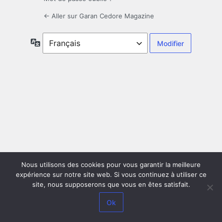
← Aller sur Garan Cedore Magazine
Langue
Nous utilisons des cookies pour vous garantir la meilleure
expérience sur notre site web. Si vous continuez à utiliser ce
site, nous supposerons que vous en êtes satisfait.
Ok