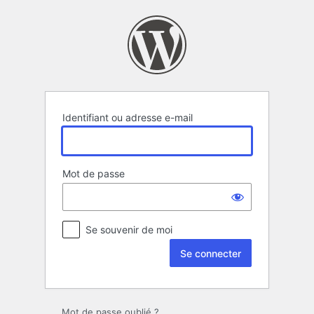
Se
connecter
Identifiant ou adresse e-mail
Mot de passe
Se souvenir de moi
Mot de passe oublié ?