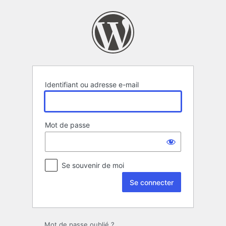
Se
connecter
Identifiant ou adresse e-mail
Mot de passe
Se souvenir de moi
Mot de passe oublié ?