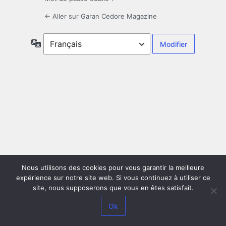
← Aller sur Garan Cedore Magazine
Langue
Nous utilisons des cookies pour vous garantir la meilleure
expérience sur notre site web. Si vous continuez à utiliser ce
site, nous supposerons que vous en êtes satisfait.
Ok