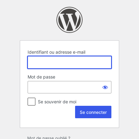
Se
connecter
Identifiant ou adresse e-mail
Mot de passe
Se souvenir de moi
Mot de passe oublié ?