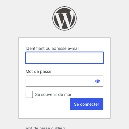
Se
connecter
Identifiant ou adresse e-mail
Mot de passe
Se souvenir de moi
Mot de passe oublié ?