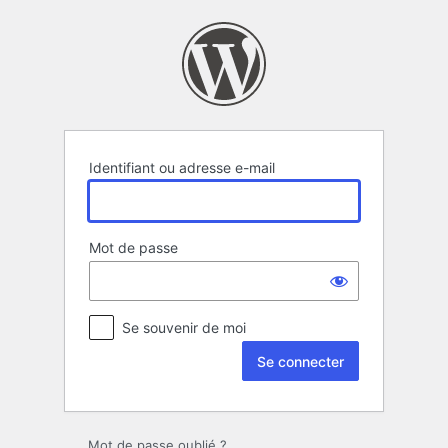
Se
connecter
Identifiant ou adresse e-mail
Mot de passe
Se souvenir de moi
Mot de passe oublié ?