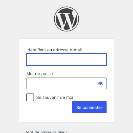
Se
connecter
Identifiant ou adresse e-mail
Mot de passe
Se souvenir de moi
Mot de passe oublié ?