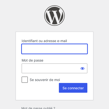
Se
connecter
Identifiant ou adresse e-mail
Mot de passe
Se souvenir de moi
Mot de passe oublié ?