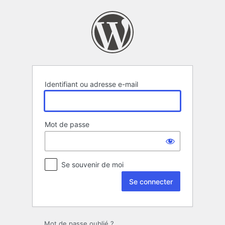
Se
connecter
Identifiant ou adresse e-mail
Mot de passe
Se souvenir de moi
Mot de passe oublié ?