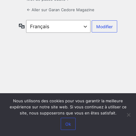
← Aller sur Garan Cedore Magazine
Langue
Nous utilisons des cookies pour vous garantir la meilleure
expérience sur notre site web. Si vous continuez à utiliser ce
site, nous supposerons que vous en êtes satisfait.
Ok