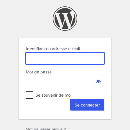
Se
connecter
Identifiant ou adresse e-mail
Mot de passe
Se souvenir de moi
Mot de passe oublié ?