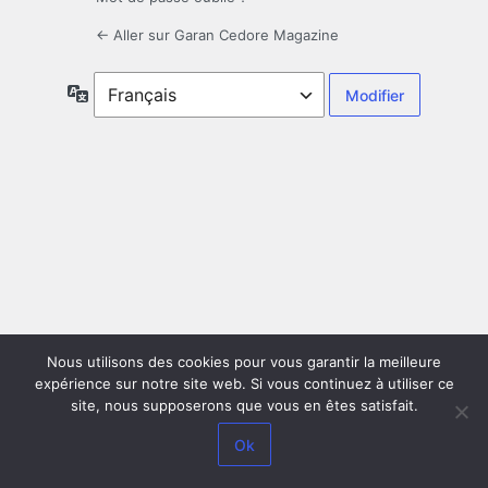
← Aller sur Garan Cedore Magazine
Langue
Nous utilisons des cookies pour vous garantir la meilleure
expérience sur notre site web. Si vous continuez à utiliser ce
site, nous supposerons que vous en êtes satisfait.
Ok