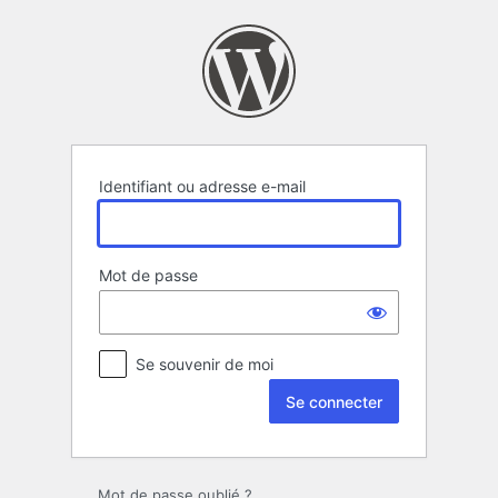
Se
connecter
Identifiant ou adresse e-mail
Mot de passe
Se souvenir de moi
Mot de passe oublié ?