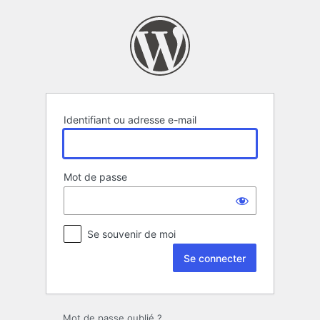
Se
connecter
Identifiant ou adresse e-mail
Mot de passe
Se souvenir de moi
Mot de passe oublié ?