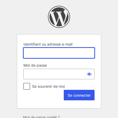
Se
connecter
Identifiant ou adresse e-mail
Mot de passe
Se souvenir de moi
Mot de passe oublié ?