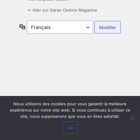
← Aller sur Garan Cedore Magazine
Langue
Nous utilisons des cookies pour vous garantir la meilleure
expérience sur notre site web. Si vous continuez à utiliser ce
site, nous supposerons que vous en êtes satisfait.
Ok