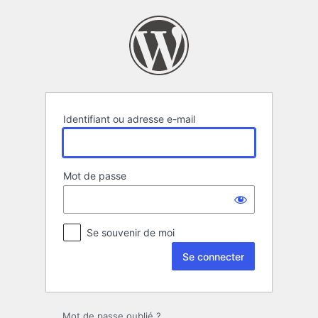
Se
connecter
Identifiant ou adresse e-mail
Mot de passe
Se souvenir de moi
Mot de passe oublié ?