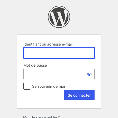
Se
connecter
Identifiant ou adresse e-mail
Mot de passe
Se souvenir de moi
Mot de passe oublié ?