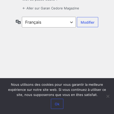
← Aller sur Garan Cedore Magazine
Langue
Nous utilisons des cookies pour vous garantir la meilleure
expérience sur notre site web. Si vous continuez à utiliser ce
site, nous supposerons que vous en êtes satisfait.
Ok