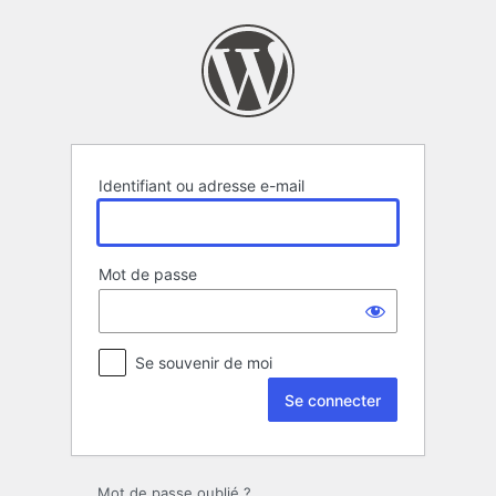
Se
connecter
Identifiant ou adresse e-mail
Mot de passe
Se souvenir de moi
Mot de passe oublié ?