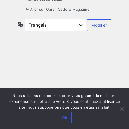
← Aller sur Garan Cedore Magazine
Langue
Nous utilisons des cookies pour vous garantir la meilleure
expérience sur notre site web. Si vous continuez à utiliser ce
site, nous supposerons que vous en êtes satisfait.
Ok