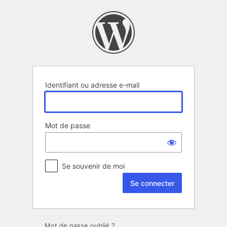
Se
connecter
Identifiant ou adresse e-mail
Mot de passe
Se souvenir de moi
Mot de passe oublié ?