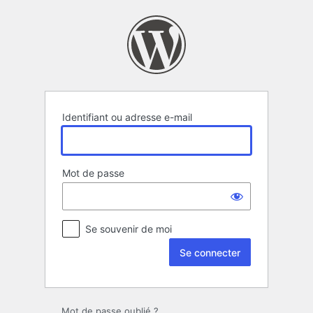
Se
connecter
Identifiant ou adresse e-mail
Mot de passe
Se souvenir de moi
Mot de passe oublié ?