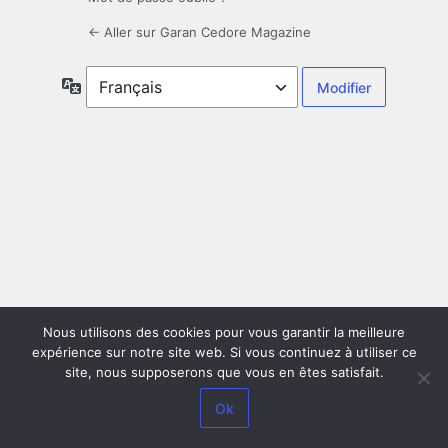
← Aller sur Garan Cedore Magazine
Langue
Nous utilisons des cookies pour vous garantir la meilleure
expérience sur notre site web. Si vous continuez à utiliser ce
site, nous supposerons que vous en êtes satisfait.
Ok