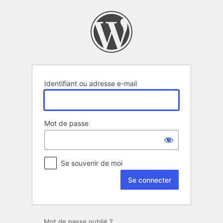
Se
connecter
Identifiant ou adresse e-mail
Mot de passe
Se souvenir de moi
Mot de passe oublié ?