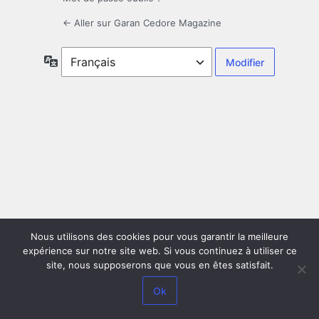
← Aller sur Garan Cedore Magazine
Langue
Nous utilisons des cookies pour vous garantir la meilleure
expérience sur notre site web. Si vous continuez à utiliser ce
site, nous supposerons que vous en êtes satisfait.
Ok