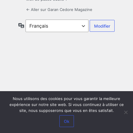
← Aller sur Garan Cedore Magazine
Langue
Nous utilisons des cookies pour vous garantir la meilleure
expérience sur notre site web. Si vous continuez à utiliser ce
site, nous supposerons que vous en êtes satisfait.
Ok