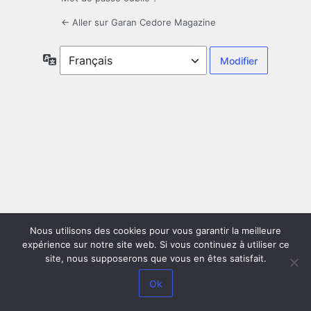
← Aller sur Garan Cedore Magazine
Langue
Nous utilisons des cookies pour vous garantir la meilleure
expérience sur notre site web. Si vous continuez à utiliser ce
site, nous supposerons que vous en êtes satisfait.
Ok