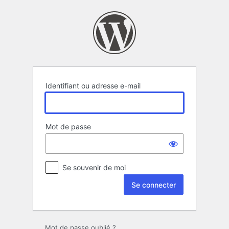
Se
connecter
Identifiant ou adresse e-mail
Mot de passe
Se souvenir de moi
Mot de passe oublié ?