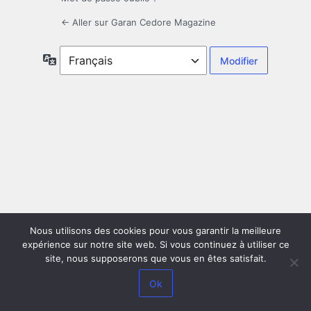
← Aller sur Garan Cedore Magazine
Langue
Nous utilisons des cookies pour vous garantir la meilleure
expérience sur notre site web. Si vous continuez à utiliser ce
site, nous supposerons que vous en êtes satisfait.
Ok