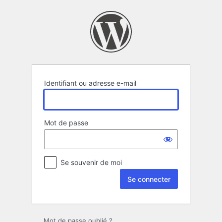
Se
connecter
Identifiant ou adresse e-mail
Mot de passe
Se souvenir de moi
Mot de passe oublié ?