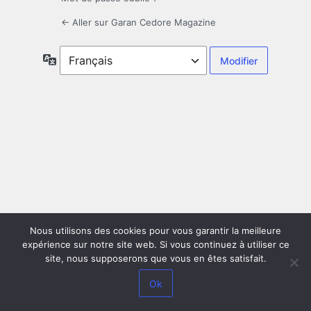
← Aller sur Garan Cedore Magazine
Langue
Nous utilisons des cookies pour vous garantir la meilleure
expérience sur notre site web. Si vous continuez à utiliser ce
site, nous supposerons que vous en êtes satisfait.
Ok