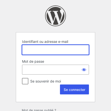
Se
connecter
Identifiant ou adresse e-mail
Mot de passe
Se souvenir de moi
Mot de passe oublié ?