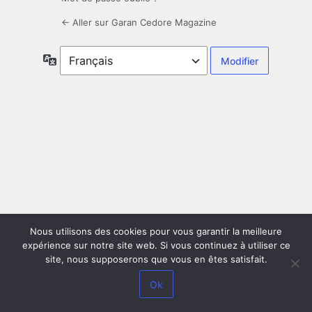
← Aller sur Garan Cedore Magazine
Langue
Nous utilisons des cookies pour vous garantir la meilleure
expérience sur notre site web. Si vous continuez à utiliser ce
site, nous supposerons que vous en êtes satisfait.
Ok