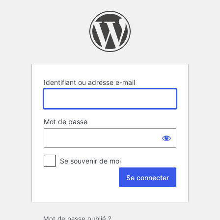
Se
connecter
Identifiant ou adresse e-mail
Mot de passe
Se souvenir de moi
Mot de passe oublié ?