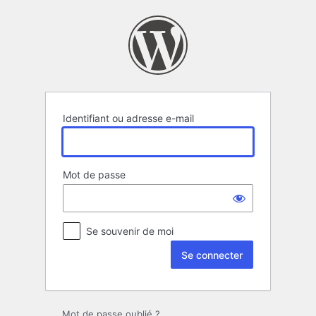
Se
connecter
Identifiant ou adresse e-mail
Mot de passe
Se souvenir de moi
Mot de passe oublié ?