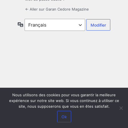
← Aller sur Garan Cedore Magazine
Langue
Nous utilisons des cookies pour vous garantir la meilleure
expérience sur notre site web. Si vous continuez à utiliser ce
site, nous supposerons que vous en êtes satisfait.
Ok