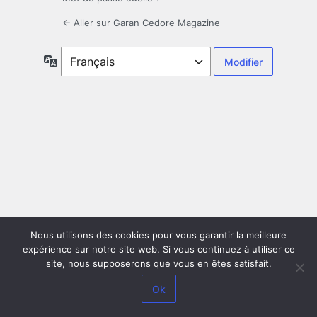
← Aller sur Garan Cedore Magazine
Langue
Nous utilisons des cookies pour vous garantir la meilleure
expérience sur notre site web. Si vous continuez à utiliser ce
site, nous supposerons que vous en êtes satisfait.
Ok