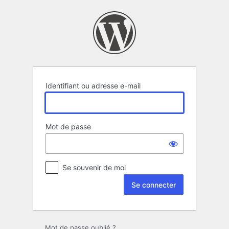
Se
connecter
Identifiant ou adresse e-mail
Mot de passe
Se souvenir de moi
Mot de passe oublié ?