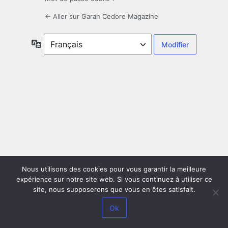
← Aller sur Garan Cedore Magazine
Langue
Nous utilisons des cookies pour vous garantir la meilleure
expérience sur notre site web. Si vous continuez à utiliser ce
site, nous supposerons que vous en êtes satisfait.
Ok