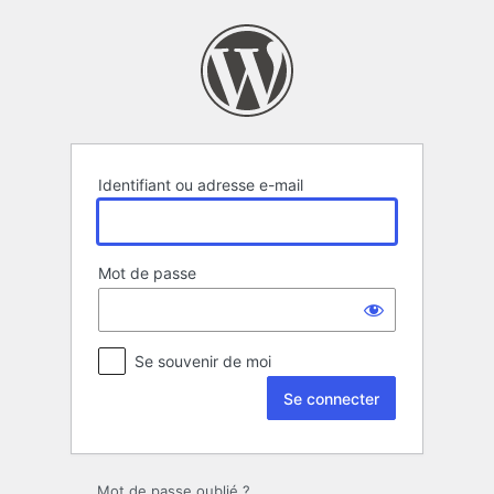
Se
connecter
Identifiant ou adresse e-mail
Mot de passe
Se souvenir de moi
Mot de passe oublié ?