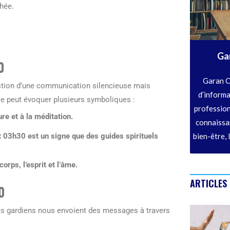
chée.
Ga
0
Garan C
estion d’une communication silencieuse mais
d’informa
ise peut évoquer plusieurs symboliques :
profession
re et à la méditation.
connaissan
 03h30 est un signe que des guides spirituels
bien-être, 
orps, l’esprit et l’âme.
ARTICLES
0
ges gardiens nous envoient des messages à travers