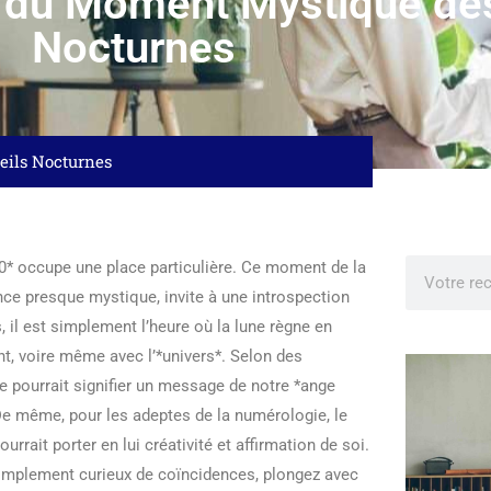
 du Moment Mystique des
Nocturnes
eils Nocturnes
0* occupe une place particulière. Ce moment de la
nce presque mystique, invite à une introspection
, il est simplement l’heure où la lune règne en
nt, voire même avec l’*univers*. Selon des
e pourrait signifier un message de notre *ange
 De même, pour les adeptes de la numérologie, le
urrait porter en lui créativité et affirmation de soi.
simplement curieux de coïncidences, plongez avec