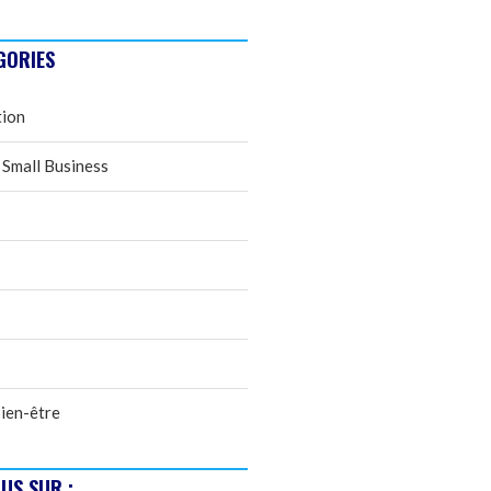
GORIES
tion
 Small Business
ien-être
US SUR :