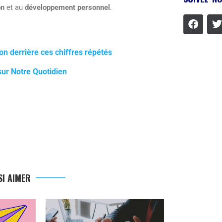
on
et au
développement personnel
.
ion derrière ces chiffres répétés
sur Notre Quotidien
I AIMER
L’ÉCLAT P
DÉCOUVREZ L