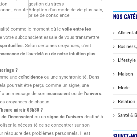
tion
gestion du stress
onnel, écoute
Adoption d’un mode de vie plus sain,
prise de conscience
NOS CATÉ
itualité comme le moment où le
voile entre les
Alimenta
ue votre subconscient essaie de vous transmettre
pirituelles
. Selon certaines croyances, c’est
Business,
enance de l’au-delà ou de notre intuition plus
Lifestyle
horloge ?
Maison
comme une
coïncidence
ou une synchronicité. Dans
cela pourrait être perçu comme un signe, une
Mode
tif à un message de son
inconscient
ou de l’
univers
.
Relation
n les croyances de chacun.
l’heure miroir 03h30 ?
Santé & B
de l’inconscient
ou un
signe de l’univers
destiné à
oliser la nécessité de se concentrer sur son
r résoudre des problèmes personnels. Il est
SUIVEZ-NO