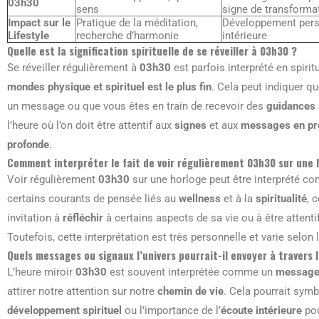
03h30
sens
signe de transforma
Impact sur le
Pratique de la méditation,
Développement pers
Lifestyle
recherche d’harmonie
intérieure
Quelle est la signification spirituelle de se réveiller à 03h30 ?
Se réveiller régulièrement à
03h30
est parfois interprété en spir
mondes physique et spirituel est le plus fin
. Cela peut indiquer q
un message ou que vous êtes en train de recevoir des
guidances s
l’heure où l’on doit être attentif aux
signes
et aux
messages en prov
profonde
.
Comment interpréter le fait de voir régulièrement 03h30 sur une 
Voir régulièrement
03h30
sur une horloge peut être interprété 
certains courants de pensée liés au
wellness
et à la
spiritualité
, 
invitation à
réfléchir
à certains aspects de sa vie ou à être atten
Toutefois, cette interprétation est très personnelle et varie selo
Quels messages ou signaux l’univers pourrait-il envoyer à travers 
L’heure miroir
03h30
est souvent interprétée comme un
message 
attirer notre attention sur notre
chemin de vie
. Cela pourrait symb
développement spirituel
ou l’importance de l’
écoute intérieure
pou