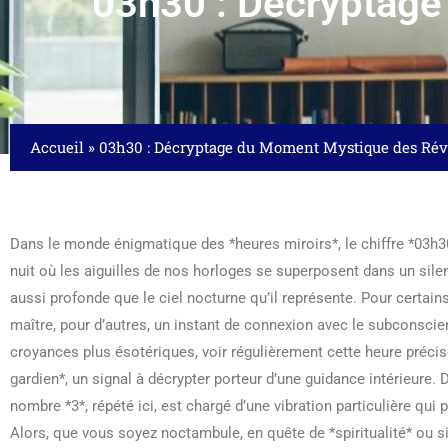
03h30 : Décryptage
Accueil
»
03h30 : Décryptage du Moment Mystique des Rév
Dans le monde énigmatique des *heures miroirs*, le chiffre *03h3
nuit où les aiguilles de nos horloges se superposent dans un sile
aussi profonde que le ciel nocturne qu’il représente. Pour certains
maître, pour d’autres, un instant de connexion avec le subconscie
croyances plus ésotériques, voir régulièrement cette heure précis
gardien*, un signal à décrypter porteur d’une guidance intérieure.
nombre *3*, répété ici, est chargé d’une vibration particulière qui po
Alors, que vous soyez noctambule, en quête de *spiritualité* ou 